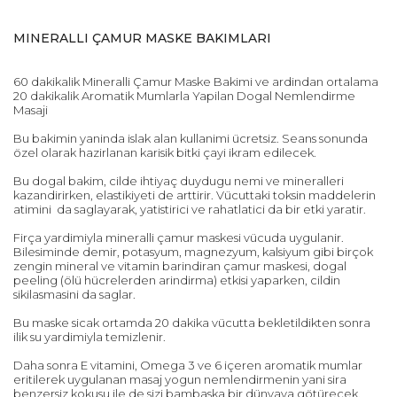
MINERALLI ÇAMUR MASKE BAKIMLARI
60 dakikalik Mineralli Çamur Maske Bakimi ve ardindan ortalama
20 dakikalik Aromatik Mumlarla Yapilan Dogal Nemlendirme
Masaji
Bu bakimin yaninda islak alan kullanimi ücretsiz. Seans sonunda
özel olarak hazirlanan karisik bitki çayi ikram edilecek.
Bu dogal bakim, cilde ihtiyaç duydugu nemi ve mineralleri
kazandirirken, elastikiyeti de arttirir. Vücuttaki toksin maddelerin
atimini da saglayarak, yatistirici ve rahatlatici da bir etki yaratir.
Firça yardimiyla mineralli çamur maskesi vücuda uygulanir.
Bilesiminde demir, potasyum, magnezyum, kalsiyum gibi birçok
zengin mineral ve vitamin barindiran çamur maskesi, dogal
peeling (ölü hücrelerden arindirma) etkisi yaparken, cildin
sikilasmasini da saglar.
Bu maske sicak ortamda 20 dakika vücutta bekletildikten sonra
ilik su yardimiyla temizlenir.
Daha sonra E vitamini, Omega 3 ve 6 içeren aromatik mumlar
eritilerek uygulanan masaj yogun nemlendirmenin yani sira
benzersiz kokusu ile de sizi bambaska bir dünyaya götürecek,