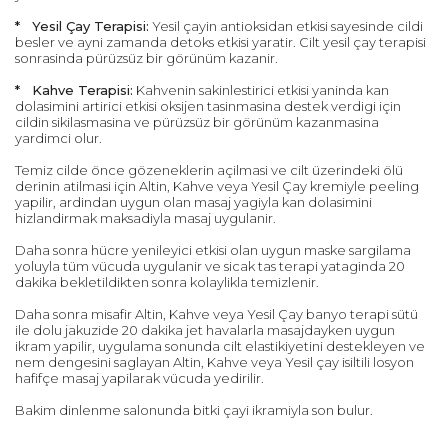
* Yesil Çay Terapisi:
Yesil çayin antioksidan etkisi sayesinde cildi
besler ve ayni zamanda detoks etkisi yaratir. Cilt yesil çay terapisi
sonrasinda pürüzsüz bir görünüm kazanir.
* Kahve Terapisi:
Kahvenin sakinlestirici etkisi yaninda kan
dolasimini artirici etkisi oksijen tasinmasina destek verdigi için
cildin sikilasmasina ve pürüzsüz bir görünüm kazanmasina
yardimci olur.
Temiz cilde önce gözeneklerin açilmasi ve cilt üzerindeki ölü
derinin atilmasi için Altin, Kahve veya Yesil Çay kremiyle peeling
yapilir, ardindan uygun olan masaj yagiyla kan dolasimini
hizlandirmak maksadiyla masaj uygulanir.
Daha sonra hücre yenileyici etkisi olan uygun maske sargilama
yoluyla tüm vücuda uygulanir ve sicak tas terapi yataginda 20
dakika bekletildikten sonra kolaylikla temizlenir.
Daha sonra misafir Altin, Kahve veya Yesil Çay banyo terapi sütü
ile dolu jakuzide 20 dakika jet havalarla masajdayken uygun
ikram yapilir, uygulama sonunda cilt elastikiyetini destekleyen ve
nem dengesini saglayan Altin, Kahve veya Yesil çay isiltili losyon
hafifçe masaj yapilarak vücuda yedirilir.
Bakim dinlenme salonunda bitki çayi ikramiyla son bulur.