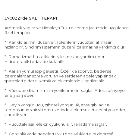
JACUZZI'de SALT TERAPI
Aromatik yaglar ve Himalaya Tuzu eklenmis jacuzzide uygulanan
özel terapidir.
* Kan dolasimini düzenler. Toksinlerin vücuttan atilmasini
hizlandirir. Sindirim sisteminin düzenli çalismasina yardimci olur.
* Romatizmal hastaliklarin iyilesmesine yardim eder.
Hidroterapik tedavide kullanilir.
* Kaslari yumusatip gevsetir. Özellikle spor vb. bedensel
çalismalardan sonra yorulan ve sertlesen adele yapisindaki
spazmlari giderir. Kemik ve eklemlerdeki agrilari alir.
* Vücudun dinamizminin yenilenmesini saglar. Adeta bünyeye
enerji sarj eder.
* Beyin yorgunlugu, zihinsel yorgunluk, stres gibi agir is
temposunun sinir sistemi üzerindeki olumsuz etkilerini yok eder,
zindelik verir.
* Vücuttaki asiri elektrik yükünü alir, rahatlama saglar.
* Gerginlik yada geceleri uyku bozukluklari gibi depresif